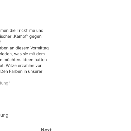
men die Trickfilme und
ischer „Kampf“ gegen
?
haben an diesem Vormittag
hieden, was sie mit dem
en möchten. Ideen hatten
tet: Witze erzählen vor
 Den Farben in unserer
Spur (Farb-Safari), Ein
r machen (im Anschluss
ldung"
App und das
Spiel) . Allesamt
sich, sich…
dung
Next