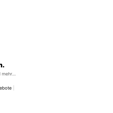
n.
el mehr…
ebote