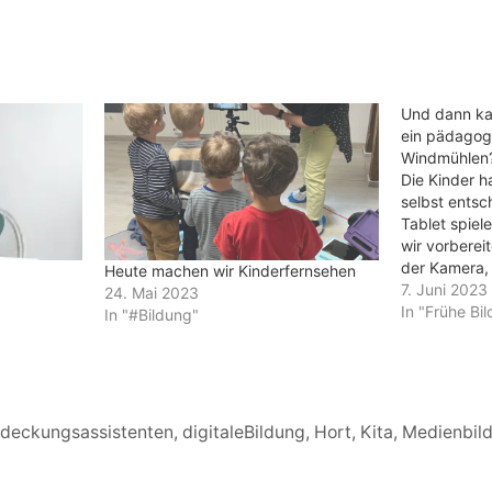
Und dann ka
ein pädagog
Windmühlen
Die Kinder 
selbst entsc
Tablet spiel
wir vorberei
der Kamera,
Heute machen wir Kinderfernsehen
Kita auf der 
7. Juni 2023
24. Mai 2023
Rätsel selbe
In "Frühe Bi
In "#Bildung"
an die Maus
Fehlersuche-
entschieden 
deckungsassistenten
,
digitaleBildung
,
Hort
,
Kita
,
Medienbil