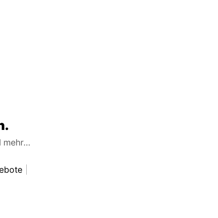
n.
el mehr…
ebote