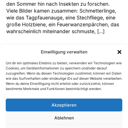
den Sommer hin nach Insekten zu forschen.
Viele Bilder kamen zusammen: Schmetterlinge,
wie das Tagpfauenauge, eine Stechfliege, eine
große Holzbiene, ein Feuerwanzenpärchen, das
wahrscheinlich miteinander schmuste, […]
Einwilligung verwalten
Nächste Seite ›
Um dir ein optimales Erlebnis zu bieten, verwenden wir Technologien wie
Cookies, um Geräteinformationen zu speichern und/oder darauf
zuzugreifen. Wenn du diesen Technologien zustimmst, können wir Daten
wie das Surfverhalten oder eindeutige IDs auf dieser Website verarbeiten.
Wenn du deine Einwillligung nicht erteilst oder zurückziehst, können
bestimmte Merkmale und Funktionen beeinträchtigt werden.
Dr. Birke Bull-Bischoff – Erziehungswissenschaftlerin |
Soziologin | Medienpädagogin
Akzeptieren
Impressum
Datenschutzerklärung
Cookie-Richtlinie (EU)
Ablehnen