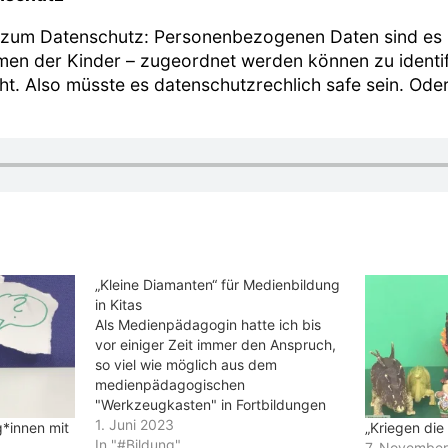
 zum Datenschutz: Personenbezogenen Daten sind es 
mmen der Kinder – zugeordnet werden können zu identi
cht. Also müsste es datenschutzrechlich safe sein. Ode
„Kleine Diamanten“ für Medienbildung
in Kitas
Als Medienpädagogin hatte ich bis
vor einiger Zeit immer den Anspruch,
so viel wie möglich aus dem
medienpädagogischen
"Werkzeugkasten" in Fortbildungen
zu zeigen und auszuprobieren -
1. Juni 2023
*innen mit
„Kriegen die 
meistens gemeinsam mit den
In "#Bildung"
7. Novembe