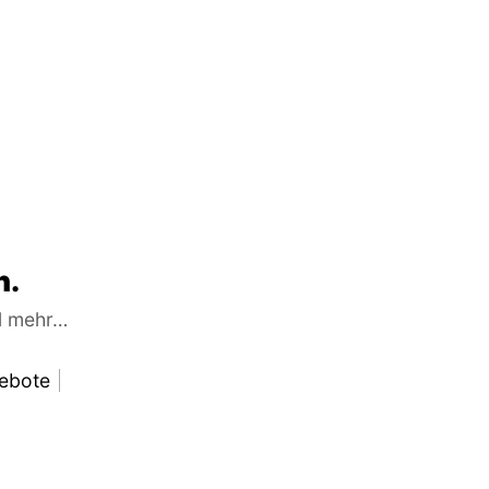
n.
el mehr…
ebote