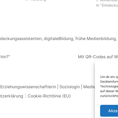
Fachkräften.
In "Entdeck
deckungsassistenten
,
digitaleBildung
,
frühe Medienbildung
,
 hin?“
Mit QR-Codes auf We
Um dir ein 
Geräteinfor
Technologie
 – Erziehungswissenschaftlerin | Soziologin | Medienpädagogi
auf dieser W
tzerklärung
Cookie-Richtlinie (EU)
zurückziehs
Akze