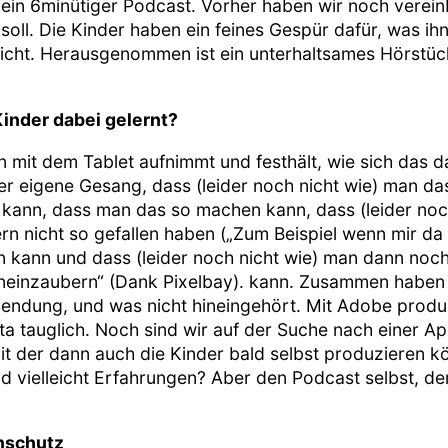
in 6minütiger Podcast. Vorher haben wir noch vereinba
oll. Die Kinder haben ein feines Gespür dafür, was ih
nicht. Herausgenommen ist ein unterhaltsames Hörstüc
inder dabei gelernt?
 mit dem Tablet aufnimmt und festhält, wie sich das d
r eigene Gesang, dass (leider noch nicht wie) man da
nn, dass man das so machen kann, dass (leider noch
ern nicht so gefallen haben („Zum Beispiel wenn mir da 
n kann und dass (leider noch nicht wie) man dann noch
ineinzaubern“ (Dank Pixelbay). kann. Zusammen haben
 Sendung, und was nicht hineingehört. Mit Adobe produzi
ita tauglich. Noch sind wir auf der Suche nach einer Ap
mit der dann auch die Kinder bald selbst produzieren k
 vielleicht Erfahrungen? Aber den Podcast selbst, den
nschutz