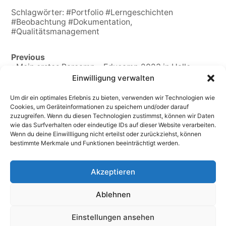
Schlagwörter:
#Portfolio #Lerngeschichten
#Beobachtung #Dokumentation
,
#Qualitätsmanagement
Previous
‹ Mein erstes Barcamp – Educamp 2023 in Halle
Einwilligung verwalten
Next
„Kriegen die das allein hin?“ ›
Um dir ein optimales Erlebnis zu bieten, verwenden wir Technologien wie
Cookies, um Geräteinformationen zu speichern und/oder darauf
zuzugreifen. Wenn du diesen Technologien zustimmst, können wir Daten
wie das Surfverhalten oder eindeutige IDs auf dieser Website verarbeiten.
Wenn du deine Einwillligung nicht erteilst oder zurückziehst, können
bestimmte Merkmale und Funktionen beeinträchtigt werden.
Dr. Birke Bull-Bischoff – Erziehungswissenschaftlerin |
Soziologin | Medienpädagogin
Akzeptieren
Impressum
Datenschutzerklärung
Cookie-Richtlinie (EU)
Ablehnen
Einstellungen ansehen